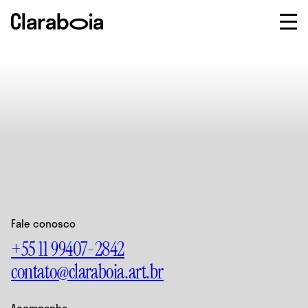
Sobre
Programação
Artistas
Prêmio Claraboia
Newsletter
Fale conosco
+55 11 99407-2842
Acompanhe as
contato@claraboia.art.br
novidades e o
Fale conosco
calendário de