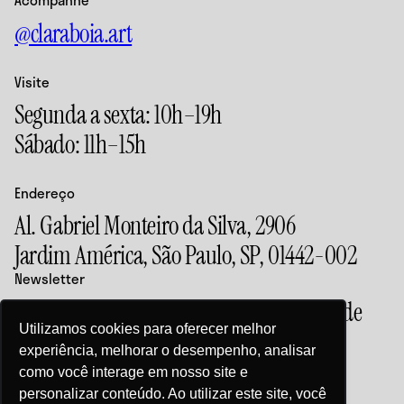
+55 11 99407-2842
Acompanhe
exposições e
contato@claraboia.art.br
@claraboia.art
eventos da
Claraboia.
Acompanhe
Visite
@claraboia.art
Segunda a sexta: 10h–19h
Sábado: 11h–15h
Visite
Segunda a sexta: 10h–19h
Endereço
Sábado: 11h–15h
Al. Gabriel Monteiro da Silva, 2906
Jardim América, São Paulo, SP, 01442-002
Endereço
Newsletter
Al. Gabriel Monteiro da Silva, 2906
Acompanhe as novidades e o calendário de
Jardim América, São Paulo, SP, 01442-002
Utilizamos cookies para oferecer melhor
exposições e eventos da Claraboia.
experiência, melhorar o desempenho, analisar
Newsletter
como você interage em nosso site e
Acompanhe as novidades e o calendário de
personalizar conteúdo. Ao utilizar este site, você