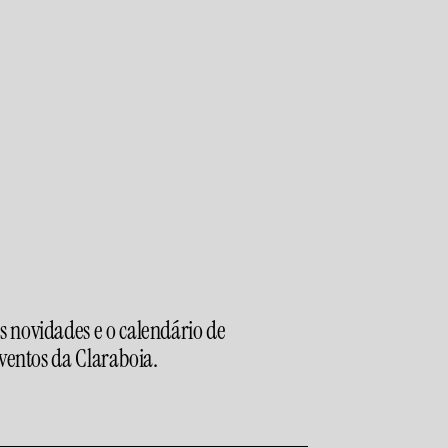
 novidades e o calendário de
 novidades e o calendário de
eventos da Claraboia.
eventos da Claraboia.