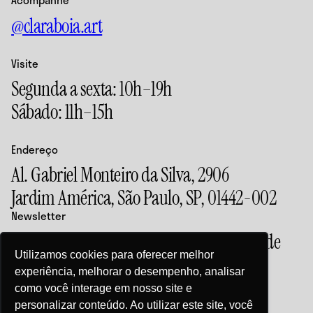
+55 11 99407-2842
Acompanhe
exposições e
contato@claraboia.art.br
@claraboia.art
eventos da
Claraboia.
Acompanhe
Visite
@claraboia.art
Segunda a sexta: 10h–19h
Sábado: 11h–15h
Visite
Segunda a sexta: 10h–19h
Endereço
Sábado: 11h–15h
Al. Gabriel Monteiro da Silva, 2906
Jardim América, São Paulo, SP, 01442-002
Endereço
Newsletter
Al. Gabriel Monteiro da Silva, 2906
Acompanhe as novidades e o calendário de
Jardim América, São Paulo, SP, 01442-002
Utilizamos cookies para oferecer melhor
exposições e eventos da Claraboia.
experiência, melhorar o desempenho, analisar
Newsletter
como você interage em nosso site e
Acompanhe as novidades e o calendário de
personalizar conteúdo. Ao utilizar este site, você