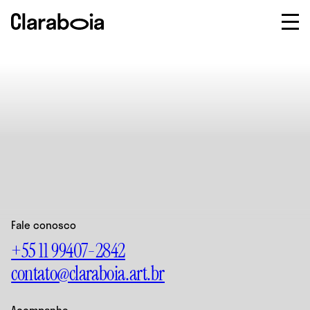
Sobre
Programação
Artistas
Prêmio Claraboia
Newsletter
Fale conosco
+55 11 99407-2842
Acompanhe as
contato@claraboia.art.br
novidades e o
Fale conosco
calendário de